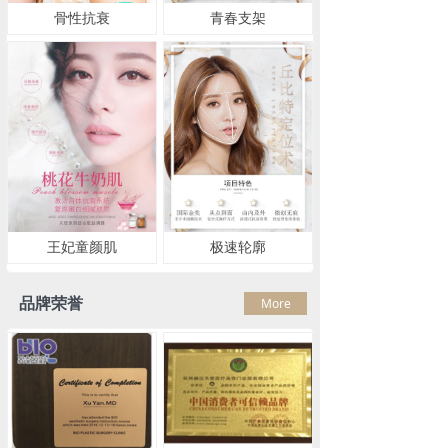
骨性抗衰
青春支架
王妃童颜肌
极速轮廓
品牌荣誉
More