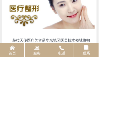
赫拉天使医疗美容是华东地区医美技术领域旗帜
낀
뀵
끅
뀴
人物徐艳院长创立的第三个医疗美容品牌，专注于使
首页
服务
电话
联系
用综合生物科技抗衰技术，为求美者实现自身美感与
质感的双重提升。
赫拉天使医疗美容，秉承医学从业者的严谨态
度，倡导以成熟的医疗管理、专业的技术设施，打造
轻松、愉悦、个性化的医美体验。深度服务国内市场
新闻中心
More
的同时，也与海外各大医美机构密切合作，以东方美
学为结合点，吸收各国技术特长，升级美学理念。
中央新影发现之旅频道播出《玫瑰之约》
依托「环亚医生集团」及「天使心咨询机构」，
传承华夏文明，谱写时代传奇。各位观众，大家
赫拉天使拥有国内领先的医美医师团队和咨询培训团
好，欢迎收看本期的华夏传奇。
队。在不断精进医美技术的同时，持续专研提升艺术
2025-11-06
89
넶
审美能力。